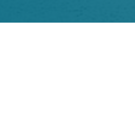
KONTAKT
07822 / 7801173
kontakt@musikkapelle-kappel.de
ANSCHRIFT
Katharina Eckel
Musikkapelle Kappel am Rhein
Mühlenstraße 23
77966 Kappel-Grafenhausen
WEITERE INFORMATIONEN